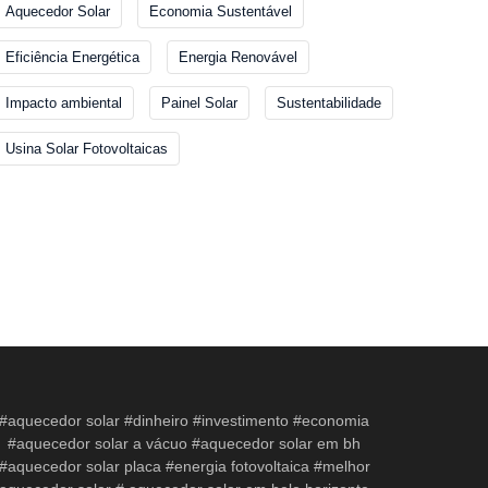
Aquecedor Solar
Economia Sustentável
Eficiência Energética
Energia Renovável
Impacto ambiental
Painel Solar
Sustentabilidade
Usina Solar Fotovoltaicas
#aquecedor solar #dinheiro #investimento #economia
#aquecedor solar a vácuo #aquecedor solar em bh
#aquecedor solar placa #energia fotovoltaica #melhor