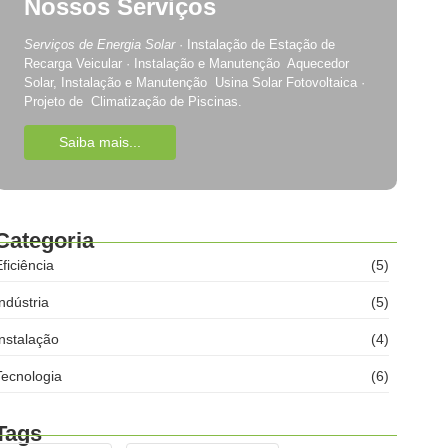
Nossos Serviços
Serviços de Energia Solar
· Instalação de Estação de
Recarga Veicular · Instalação e Manutenção Aquecedor
Solar, Instalação e Manutenção Usina Solar Fotovoltaica ·
Projeto de Climatização de Piscinas.
Saiba mais...
Categoria
ficiência
(5)
ndústria
(5)
Instalação
(4)
Tecnologia
(6)
Tags