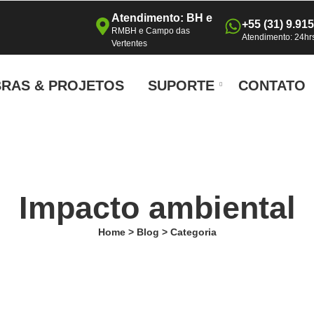
Atendimento: BH e
+55 (31) 9.91
RMBH e Campo das
Atendimento: 24hr
Vertentes
RAS & PROJETOS
SUPORTE
CONTATO
Impacto ambiental
Home > Blog > Categoria