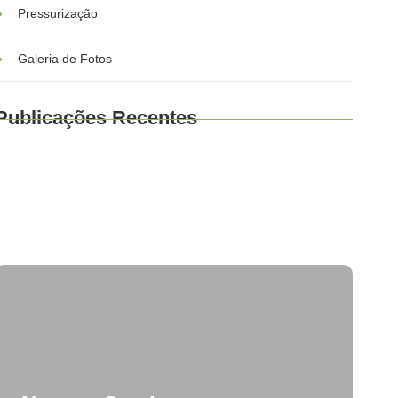
Pressurização
Galeria de Fotos
Publicações Recentes
Soluções de Armazenamento de Energia
Quanto tempo dura um painel solar?
Se falta luz na minha casa?