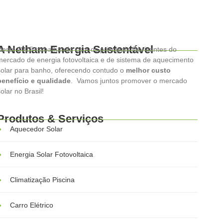
A Netham Energia Sustentável
Deste 2015 trabalhando com os principais fabricantes do
mercado de energia fotovoltaica e de sistema de aquecimento
solar para banho, oferecendo contudo o
melhor custo
benefício e qualidade
. Vamos juntos promover o mercado
olar no Brasil!
Produtos & Serviços
Aquecedor Solar
Energia Solar Fotovoltaica
Climatização Piscina
Carro Elétrico