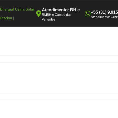
Energia!
Usina Solar
Atendimento: BH e
+55 (31) 9.91
RMBH e Campo das
Atendimento: 24hr
 Piscina
|
Vertentes