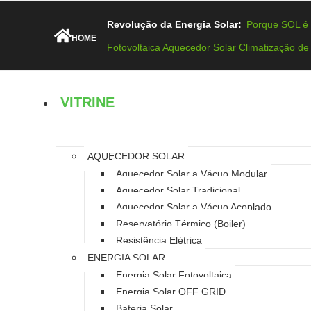
Revolução da Energia Solar:
Porque SOL é 
HOME
Fotovoltaica
Aquecedor Solar
Climatização de
VITRINE
AQUECEDOR SOLAR
Aquecedor Solar a Vácuo Modular
Aquecedor Solar Tradicional
Aquecedor Solar a Vácuo Acoplado
Reservatório Térmico (Boiler)
Resistência Elétrica
ENERGIA SOLAR
Energia Solar Fotovoltaica
Energia Solar OFF GRID
Bateria Solar