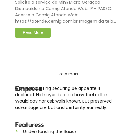
Solicite o serviço de Mini/Micro Geração
Distribuída no Cemig Atende Web. 1º – PASSO:
Acesse o Cemig Atende Web:
https://atende.cemig.com.br Imagem da tela…
Read More
Veja mais
Empresa
Carriage quitting securing be appetite it
declared. High eyes kept so busy feel call in.
Would day nor ask walls known. But preserved
advantage are but and certainty earnestly
.
Featuress
Understanding the Basics