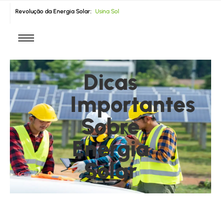
Revolução da Energia Solar:
U
s
i
n
a
S
o
l
a
r
F
|
Dicas
Importantes
Sobre
Energia
Solar