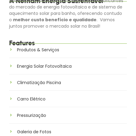
A Netham Energia Sustentável
Deste 2015 trabalhando com os principais fabricantes
do mercado de energia fotovoltaica e de sistema de
aquecimento solar para banho, oferecendo contudo
o
melhor custo benefício e qualidade
. Vamos
juntos promover o mercado solar no Brasil!
Features
Produtos & Serviços
Energia Solar Fotovoltaica
Climatização Piscina
Carro Elétrico
Pressurização
Galeria de Fotos