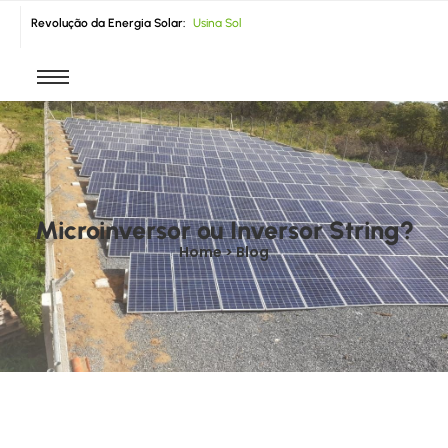
Revolução da Energia Solar:
U
s
i
n
a
S
o
l
a
r
F
|
Microinversor ou Inversor String?
Home > Blog